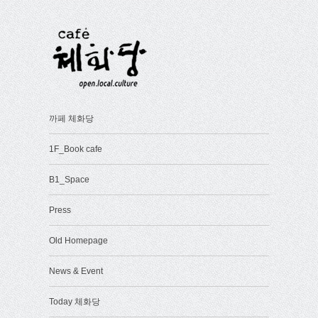
까페 체화당
1F_Book cafe
B1_Space
Press
Old Homepage
News & Event
Today 체화당