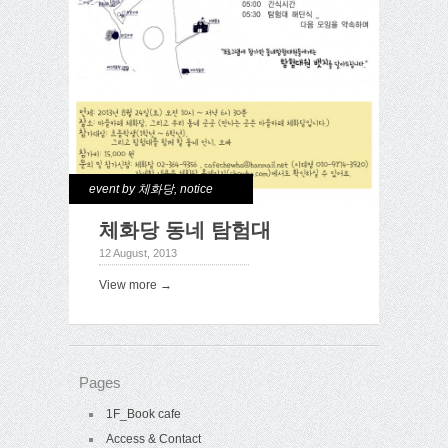
event by 체화당
,
notice
체화당 동네 탐험대
12 August, 2013
View more →
Pages
1F_Book cafe
Access & Contact